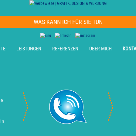
WAS KANN ICH FÜR SIE TUN
ITE
LEISTUNGEN
REFERENZEN
ÜBER MICH
KONT
ie
in